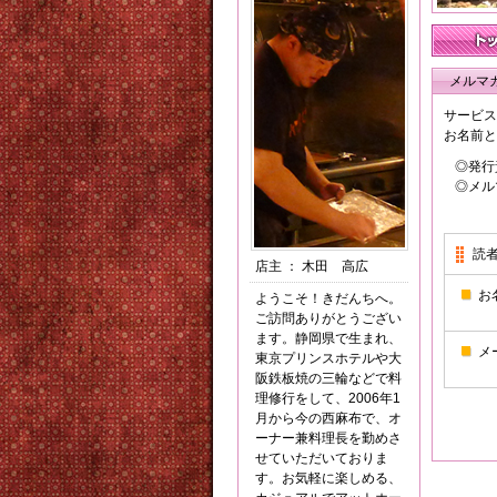
メルマ
サービス
お名前と
◎発行
◎メル
読
店主
：
木田 高広
お
ようこそ！きだんちへ。
ご訪問ありがとうござい
ます。静岡県で生まれ、
メ
東京プリンスホテルや大
阪鉄板焼の三輪などで料
理修行をして、2006年1
月から今の西麻布で、オ
ーナー兼料理長を勤めさ
せていただいておりま
す。お気軽に楽しめる、